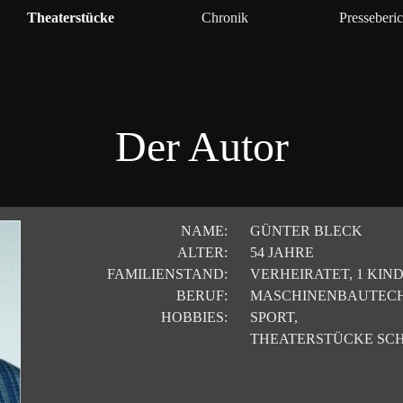
Menü überspringen
Theaterstücke
Chronik
Presseberic
▼
▼
Der Autor
NAME:
GÜNTER BLECK
ALTER:
54 JAHRE
FAMILIENSTAND:
VERHEIRATET, 1 KIN
BERUF:
MASCHINENBAUTEC
HOBBIES:
SPORT,
THEATERSTÜCKE SC