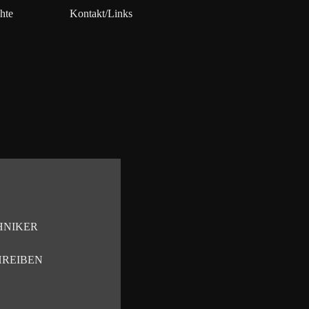
hte
Kontakt/Links
▼
D
HNIKER
HREIBEN