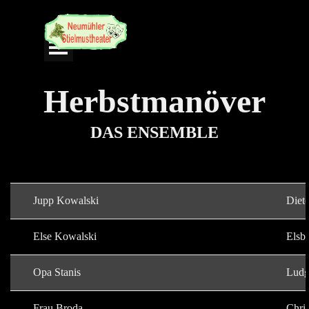
Direkt zum Seiteninhalt
Menü überspringen
Herbstmanöver
DAS ENSEMBLE
Jupp Kowalski
Diet
Else Kowalski
Elsb
Opa Stanis
Ludg
Frau Broda
Chri